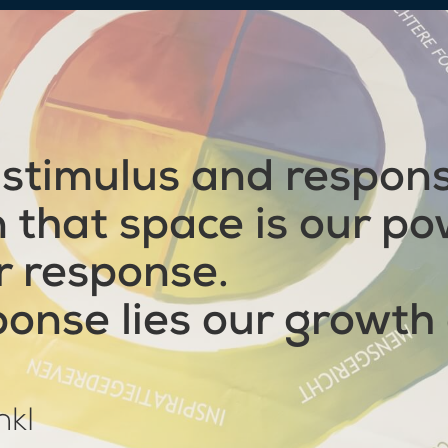
stimulus and respons
n that space is our po
r response.
ponse lies our growth
nkl