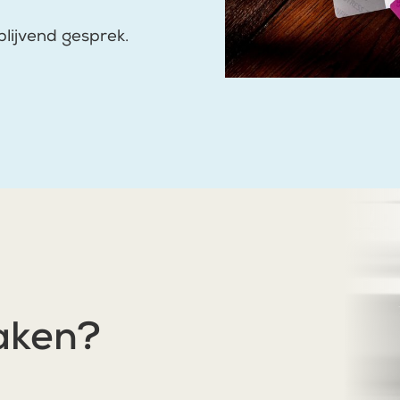
blijvend gesprek.
aken?