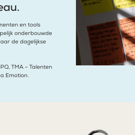
eau.
menten en tools
ppelijk onderbouwde
naar de dagelijkse
OPQ, TMA – Talenten
na Emotion.