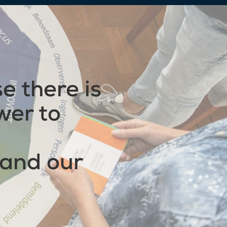
e there is
wer to
 and our