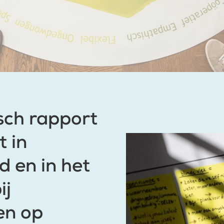
sch rapport
t in
d en in het
ij
en op