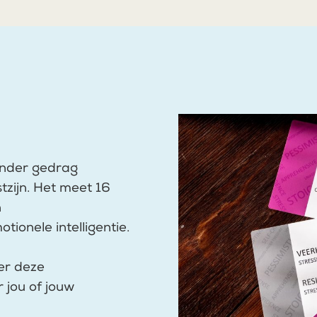
onder gedrag
tzijn. Het meet 16
n
ionele intelligentie.
ver deze
 jou of jouw