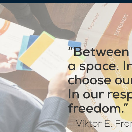
“Between 
a space. I
choose ou
In our res
freedom.”
– Viktor E. Fra