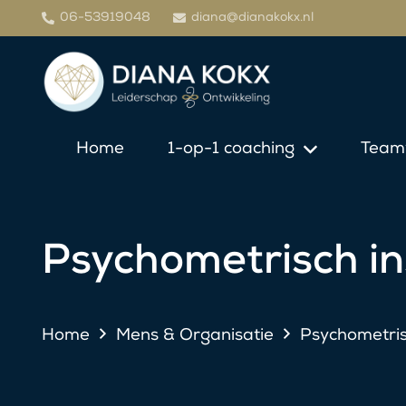
06-53919048
diana@dianakokx.nl
Home
1-op-1 coaching
Team
Psychometrisch i
Home
Mens & Organisatie
Psychometris